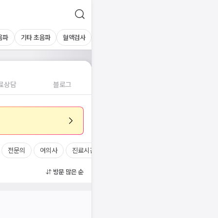
음파
기타 초음파
혈액검사
료상담
블로그
전문의
여의사
진료시간
방문 많은 순