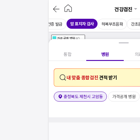
건강검진
암 표지자 검사
CT
채용 건강검진
보건증 발급
하복부초음파
간초
가격공개
병원
AD
기획전 참여 병원
AD
병원
통합
병원
의
내 맞춤 종합검진
견적 받기
충청북도 제천시 고암동
가격공개 병원