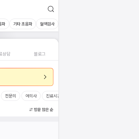
음파
기타 초음파
혈액검사
료상담
블로그
전문의
여의사
진료시간
방문 많은 순