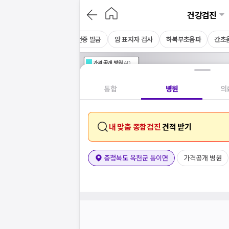
건강검진
채용 건강검진
CT
보건증 발급
암 표지자 검사
하복부초음파
간초
가격공개
병원
AD
기획전 참여 병원
AD
병원
통합
병원
의
내 맞춤 종합검진
견적 받기
충청북도 옥천군 동이면
가격공개 병원