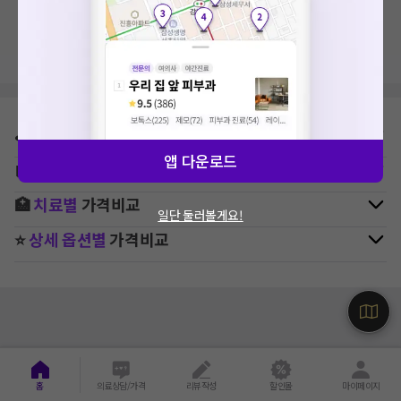
지역, 치료항목, 필터 등 상세조건을 재설정해보세요!
⛳
지역별
내과
병원 찾기
앱 다운로드
🚉
역주변
내과
병원 찾기
🏥
치료별
가격비교
일단 둘러볼게요!
⭐
상세 옵션별
가격비교
홈
의료상담/가격
리뷰작성
할인몰
마이페이지