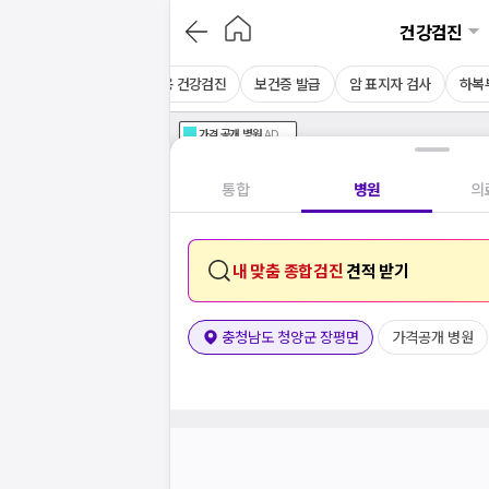
건강검진
음파
MRI
CT
채용 건강검진
보건증 발급
암 표지자 검사
하복
가격공개
병원
AD
기획전 참여 병원
AD
병원
통합
병원
의
내 맞춤 종합검진
견적 받기
충청남도 청양군 장평면
가격공개 병원