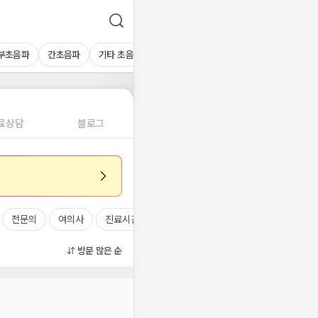
부초음파
간초음파
기타 초음파
혈액검사
료상담
블로그
전문의
여의사
진료시간
방문 많은 순