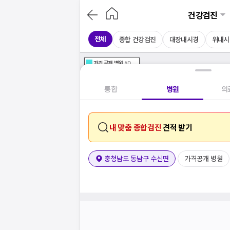
건강검진
전체
종합 건강검진
대장내시경
위내시
가격공개
병원
AD
기획전 참여 병원
AD
병원
통합
병원
의
내 맞춤 종합검진
견적 받기
충청남도 동남구 수신면
가격공개 병원