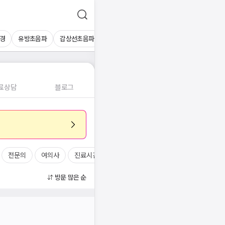
경
유방초음파
갑상선초음파
심장초음파
상복부초음파
경동맥초
료상담
블로그
전문의
여의사
진료시간
방문 많은 순