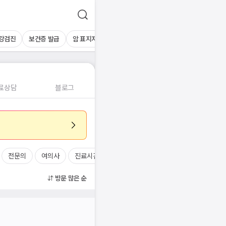
건강검진
보건증 발급
암 표지자 검사
하복부초음파
간초음파
기타 
료상담
블로그
전문의
여의사
진료시간
방문 많은 순