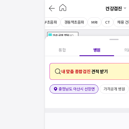
건강검진
음파
심장초음파
상복부초음파
경동맥초음파
MRI
CT
채용 
가격공개
병원
AD
기획전 참여 병원
AD
병원
통합
병원
의
내 맞춤 종합검진
견적 받기
충청남도 아산시 선장면
가격공개 병원