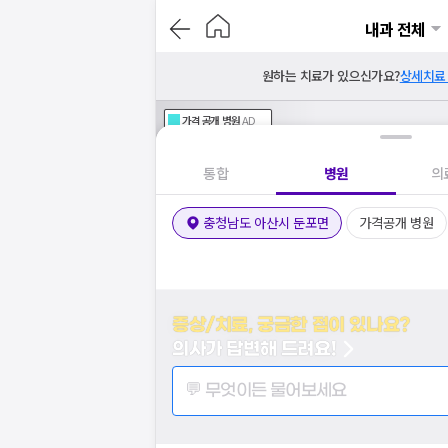
내과 전체
원하는 치료가 있으신가요?
상세치료
가격공개
병원
AD
기획전 참여 병원
AD
병원
통합
병원
의
충청남도 아산시 둔포면
가격공개 병원
증상/치료, 궁금한 점이 있나요?
의사가 답변해 드려요!
💬 무엇이든 물어보세요