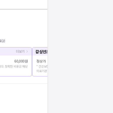
료
(
2
)
갑상선초음파
더보기
60,000원
정상가
다. 정확한 비용은 해당
* 건강보험심사평가원에 공개된 진료비용을 출처로 합니다. 정확
의료기관에 문의해주세요.