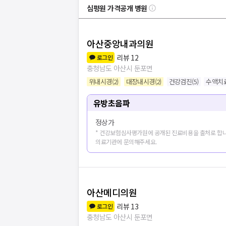
심평원 가격공개 병원
아산중앙내과의원
리뷰
12
로그인
충청남도 아산시 둔포면
위내시경
(
2
)
대장내시경
(
2
)
건강검진
(
5
)
수액치
유방초음파
정상가
* 건강보험심사평가원에 공개된 진료비용을 출처로 합니
의료기관에 문의해주세요.
아산메디의원
리뷰
13
로그인
충청남도 아산시 둔포면