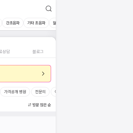
간초음파
기타 초음파
혈액검사
료상담
블로그
가격공개 병원
전문의
여의사
진료시간
방문 많은 순