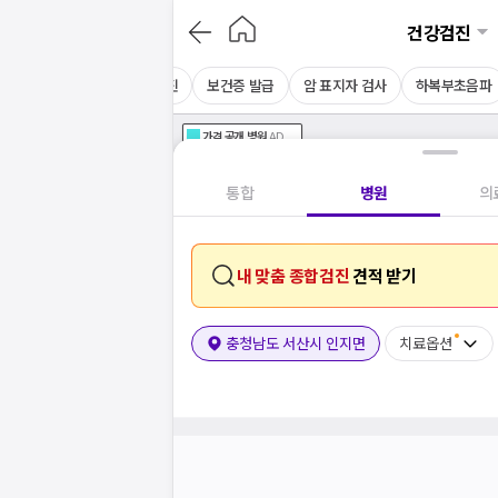
건강검진
MRI
CT
채용 건강검진
보건증 발급
암 표지자 검사
하복부초음파
가격공개
병원
AD
기획전 참여 병원
AD
병원
통합
병원
의
내 맞춤 종합검진
견적 받기
충청남도 서산시 인지면
치료옵션