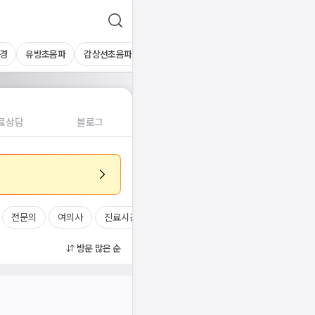
경
유방초음파
갑상선초음파
심장초음파
상복부초음파
경동맥초
료상담
블로그
전문의
여의사
진료시간
방문 많은 순