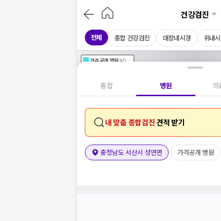
건강검진
전체
종합 건강검진
대장내시경
위내시
가격공개
병원
AD
기획전 참여 병원
AD
병원
통합
병원
의
내 맞춤 종합검진
견적 받기
충청남도 서산시 성연면
가격공개 병원