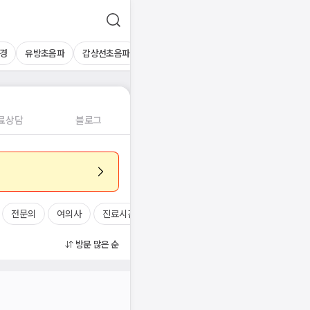
경
유방초음파
갑상선초음파
심장초음파
상복부초음파
경동맥초
료상담
블로그
전문의
여의사
진료시간
방문 많은 순