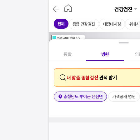
건강검진
전체
종합 건강검진
대장내시경
위내시
가격공개
병원
AD
기획전 참여 병원
AD
병원
통합
병원
의
내 맞춤 종합검진
견적 받기
충청남도 부여군 은산면
가격공개 병원