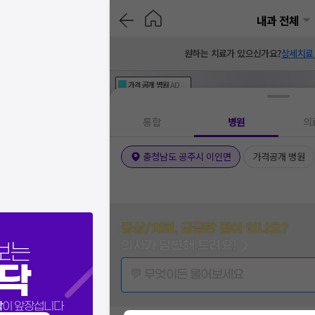
내과 전체
원하는 치료가 있으신가요?
상세치료
가격공개
병원
AD
기획전 참여 병원
AD
병원
통합
병원
의
충청남도 공주시 이인면
가격공개 병원
증상/치료, 궁금한 점이 있나요?
의사가 답변해 드려요!
보는
닥
💬 무엇이든 물어보세요
닥
이 앞장섭니다