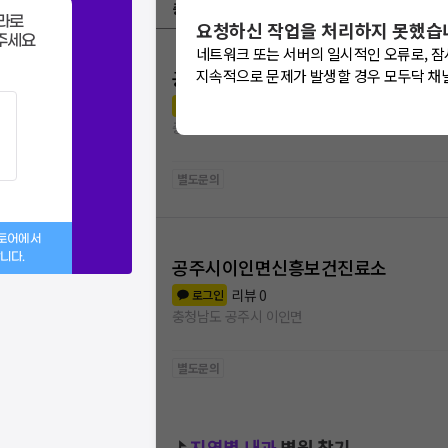
충청남도 공주시 내과
라로
요청하신 작업을 처리하지 못했습
주세요
네트워크 또는 서버의 일시적인 오류로, 잠
공주시이인면보건지소
지속적으로 문제가 발생할 경우 모두닥 채
리뷰
0
로그인
충청남도 공주시 이인면
별도문의
스토어에서
니다.
공주시이인면신흥보건진료소
리뷰
0
로그인
충청남도 공주시 이인면
별도문의
⛳
지역별
내과
병원 찾기