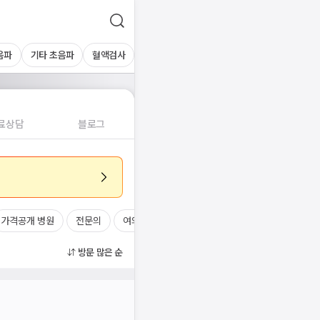
음파
기타 초음파
혈액검사
료상담
블로그
가격공개 병원
전문의
여의사
진료시간
방문 많은 순