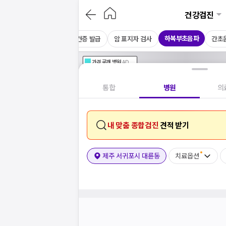
건강검진
하복부초음파
CT
채용 건강검진
보건증 발급
암 표지자 검사
간초
가격공개
병원
AD
기획전 참여 병원
AD
병원
통합
병원
의
내 맞춤 종합검진
견적 받기
제주 서귀포시 대륜동
치료옵션