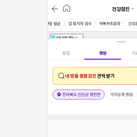
건강검진
채용 건강검진
CT
보건증 발급
암 표지자 검사
하복부초음파
간초
가격공개
병원
AD
기획전 참여 병원
AD
병원
통합
병원
의
내 맞춤 종합검진
견적 받기
전라북도 진안군 정천면
가격공개 병원