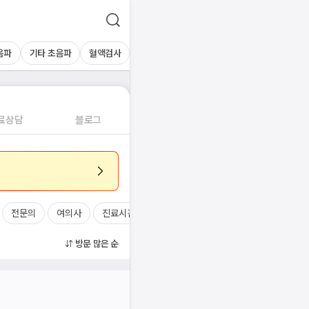
음파
기타 초음파
혈액검사
료상담
블로그
전문의
여의사
진료시간
방문 많은 순