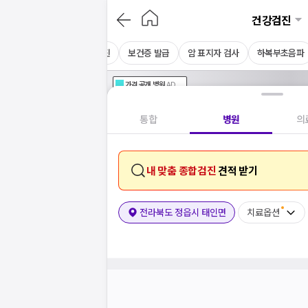
건강검진
MRI
CT
채용 건강검진
보건증 발급
암 표지자 검사
하복부초음파
가격공개
병원
AD
기획전 참여 병원
AD
병원
통합
병원
의
내 맞춤 종합검진
견적 받기
전라북도 정읍시 태인면
치료옵션