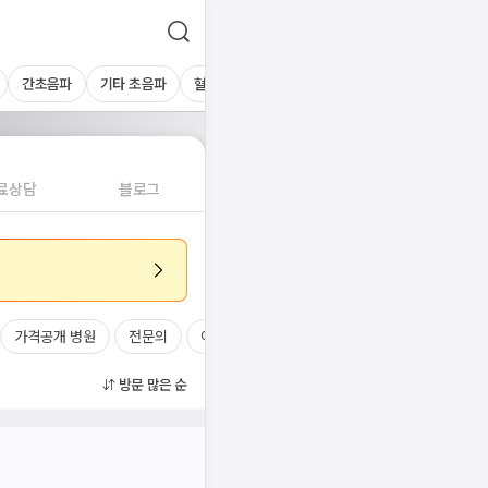
간초음파
기타 초음파
혈액검사
료상담
블로그
가격공개 병원
전문의
여의사
진료시간
방문 많은 순