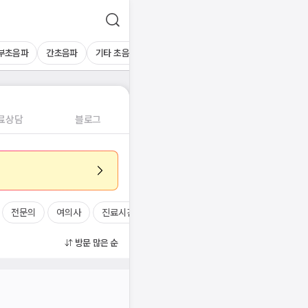
부초음파
간초음파
기타 초음파
혈액검사
료상담
블로그
전문의
여의사
진료시간
방문 많은 순