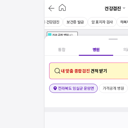
건강검진
음파
MRI
CT
채용 건강검진
보건증 발급
암 표지자 검사
하복
가격공개
병원
AD
기획전 참여 병원
AD
병원
통합
병원
의
내 맞춤 종합검진
견적 받기
전라북도 임실군 운암면
가격공개 병원