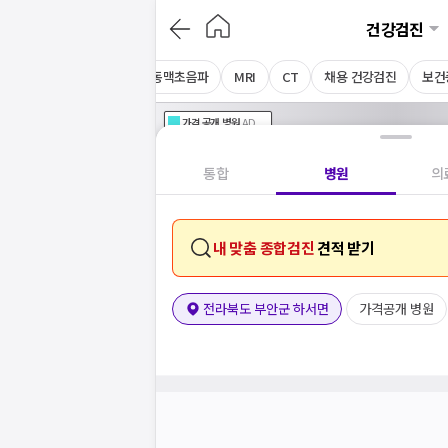
건강검진
음파
상복부초음파
경동맥초음파
MRI
CT
채용 건강검진
보건
가격공개
병원
AD
기획전 참여 병원
AD
병원
통합
병원
의
내 맞춤 종합검진
견적 받기
전라북도 부안군 하서면
가격공개 병원