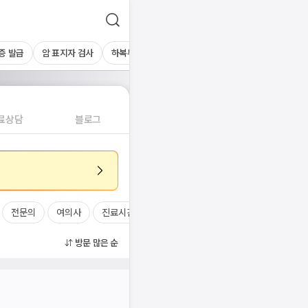
증 발급
암 표지자 검사
하복부초음파
간초음파
기타 초음파
혈액
료상담
블로그
전문의
여의사
진료시간
방문 많은 순