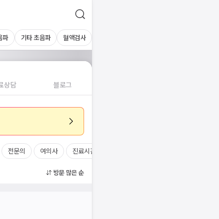
음파
기타 초음파
혈액검사
료상담
블로그
전문의
여의사
진료시간
방문 많은 순