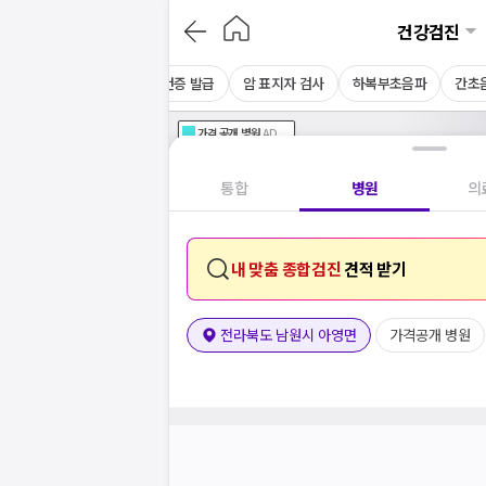
건강검진
채용 건강검진
CT
보건증 발급
암 표지자 검사
하복부초음파
간초
가격공개
병원
AD
기획전 참여 병원
AD
병원
통합
병원
의
내 맞춤 종합검진
견적 받기
전라북도 남원시 아영면
가격공개 병원