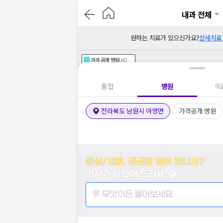
내과 전체
원하는 치료가 있으신가요?
상세치료
가격공개
병원
AD
기획전 참여 병원
AD
병원
통합
병원
의
전라북도 남원시 아영면
가격공개 병원
증상/치료, 궁금한 점이 있나요?
의사가 답변해 드려요!
💬 무엇이든 물어보세요