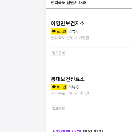
전라북도 남원시 내과
아영면보건지소
리뷰
0
로그인
전라북도 남원시 아영면
별도문의
봉대보건진료소
리뷰
0
로그인
전라북도 남원시 아영면
별도문의
⛳
지역별
내과
병원 찾기