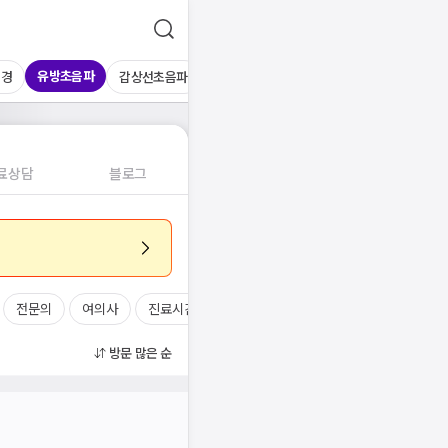
유방초음파
시경
갑상선초음파
심장초음파
상복부초음파
경동맥초
료상담
블로그
전문의
여의사
진료시간
방문 많은 순