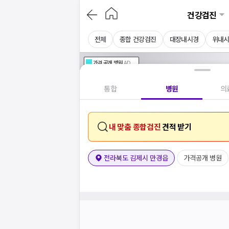
건강검진
전체
종합 건강검진
대장내시경
위내
가격공개
병원
AD
기획전 참여 병원
AD
병원
통합
병원
의
내 맞춤 종합검진
견적 받기
전라북도 김제시 만경읍
가격공개 병원