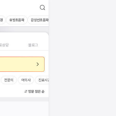
경
유방초음파
갑상선초음파
심장초음파
상복부초음파
경동맥초
료상담
블로그
전문의
여의사
진료시간
방문 많은 순