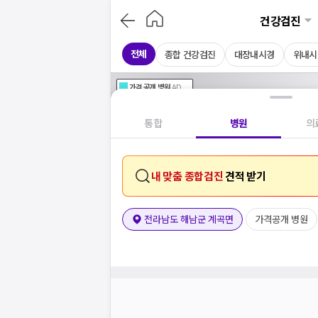
건강검진
전체
종합 건강검진
대장내시경
위내시
가격공개
병원
AD
기획전 참여 병원
AD
병원
통합
병원
의
내 맞춤 종합검진
견적 받기
전라남도 해남군 계곡면
가격공개 병원