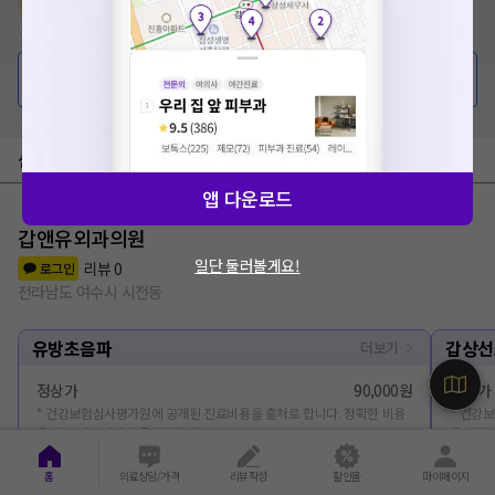
증상/치료, 궁금한 점이 있나요?
의사가 답변해 드려요!
💬 무엇이든 물어보세요
심평원 가격공개 병원
앱 다운로드
갑앤유외과의원
일단 둘러볼게요!
리뷰
0
로그인
전라남도 여수시 시전동
유방초음파
갑상선
더보기
정상가
90,000원
정상가
* 건강보험심사평가원에 공개된 진료비용을 출처로 합니다. 정확한 비용
* 건강
은 해당 의료기관에 문의해주세요.
은 해당
홈
의료상담/가격
리뷰작성
할인몰
마이페이지
상세 가격보기