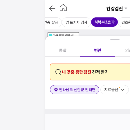
건강검진
하복부초음파
CT
채용 건강검진
보건증 발급
암 표지자 검사
간초
가격공개
병원
AD
기획전 참여 병원
AD
병원
통합
병원
의
내 맞춤 종합검진
견적 받기
전라남도 신안군 암태면
치료옵션