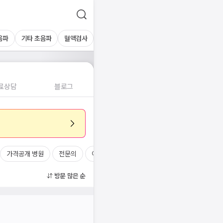
음파
기타 초음파
혈액검사
료상담
블로그
가격공개 병원
전문의
여의사
진료시간
방문 많은 순