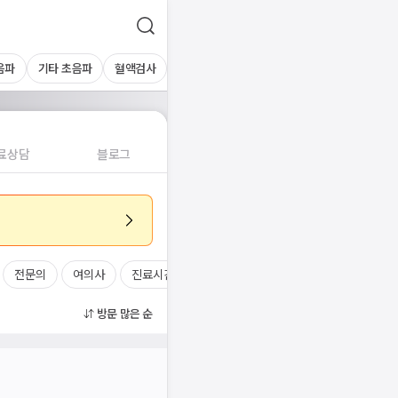
음파
기타 초음파
혈액검사
료상담
블로그
전문의
여의사
진료시간
방문 많은 순