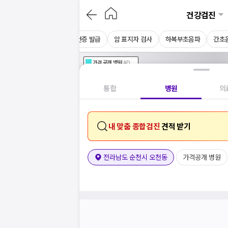
건강검진
채용 건강검진
CT
보건증 발급
암 표지자 검사
하복부초음파
간초
가격공개
병원
AD
기획전 참여 병원
AD
병원
통합
병원
의
내 맞춤 종합검진
견적 받기
전라남도 순천시 오천동
가격공개 병원