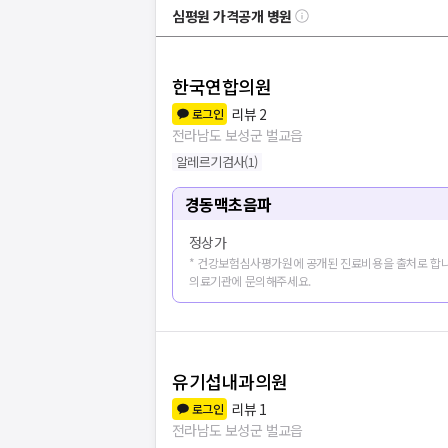
심평원 가격공개 병원
한국연합의원
리뷰
2
로그인
전라남도 보성군 벌교읍
알레르기검사
(
1
)
경동맥초음파
정상가
* 건강보험심사평가원에 공개된 진료비용을 출처로 합니
의료기관에 문의해주세요.
유기섭내과의원
리뷰
1
로그인
전라남도 보성군 벌교읍