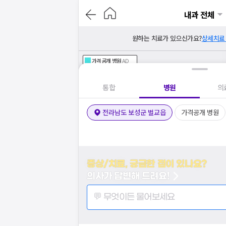
내과 전체
원하는 치료가 있으신가요?
상세치료
가격공개
병원
AD
기획전 참여 병원
AD
병원
통합
병원
의
전라남도 보성군 벌교읍
가격공개 병원
증상/치료, 궁금한 점이 있나요?
의사가 답변해 드려요!
💬 무엇이든 물어보세요