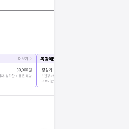
독감예방접종
더보기
30,000원
정상가
25,000원
다. 정확한 비용은 해당
* 건강보험심사평가원에 공개된 진료비용을 출처로 합니다. 정확
의료기관에 문의해주세요.