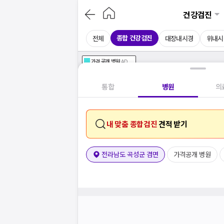
건강검진
종합 건강검진
전체
대장내시경
위내시
가격공개
병원
AD
기획전 참여 병원
AD
병원
통합
병원
의
내 맞춤 종합검진
견적 받기
전라남도 곡성군 겸면
가격공개 병원