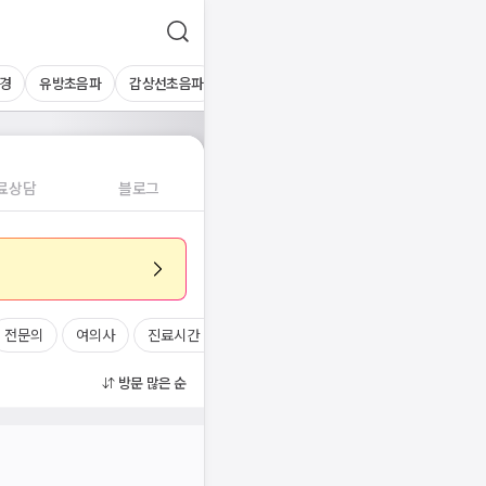
경
유방초음파
갑상선초음파
심장초음파
상복부초음파
경동맥초
료상담
블로그
전문의
여의사
진료시간
방문 많은 순