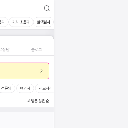
음파
기타 초음파
혈액검사
료상담
블로그
전문의
여의사
진료시간
방문 많은 순