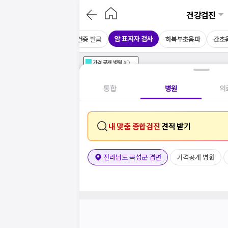
건강검진
암 표지자 검사
CT
채용 건강검진
보건증 발급
하복부초음파
간초
가격공개
병원
AD
기획전 참여 병원
AD
병원
통합
병원
의
내 맞춤 종합검진
견적 받기
전라남도 곡성군 겸면
가격공개 병원