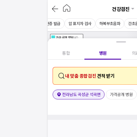
건강검진
채용 건강검진
CT
보건증 발급
암 표지자 검사
하복부초음파
간초
가격공개
병원
AD
기획전 참여 병원
AD
병원
통합
병원
의
내 맞춤 종합검진
견적 받기
전라남도 곡성군 석곡면
가격공개 병원