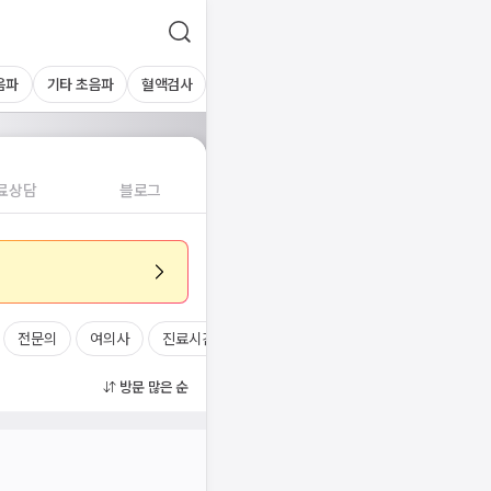
음파
기타 초음파
혈액검사
료상담
블로그
전문의
여의사
진료시간
방문 많은 순