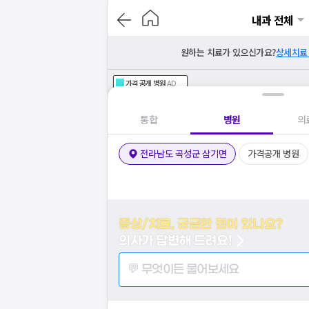
내과 전체
원하는 치료가 있으신가요?
상세치료
가격공개
병원
AD
기획전 참여 병원
AD
병원
통합
병원
의
전라남도 곡성군 삼기면
가격공개 병원
증상/치료, 궁금한 점이 있나요?
의사가 답변해 드려요!
💬 무엇이든 물어보세요