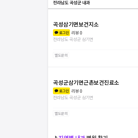
전라남도 곡성군 내과
곡성삼기면보건지소
리뷰
0
로그인
전라남도 곡성군 삼기면
별도문의
곡성군삼기면근촌보건진료소
리뷰
0
로그인
전라남도 곡성군 삼기면
별도문의
⛳
지역별
내과
병원 찾기