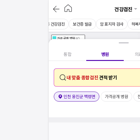
건강검진
음파
MRI
CT
채용 건강검진
보건증 발급
암 표지자 검사
하복
가격공개
병원
AD
기획전 참여 병원
AD
병원
통합
병원
의
내 맞춤 종합검진
견적 받기
인천 옹진군 백령면
가격공개 병원