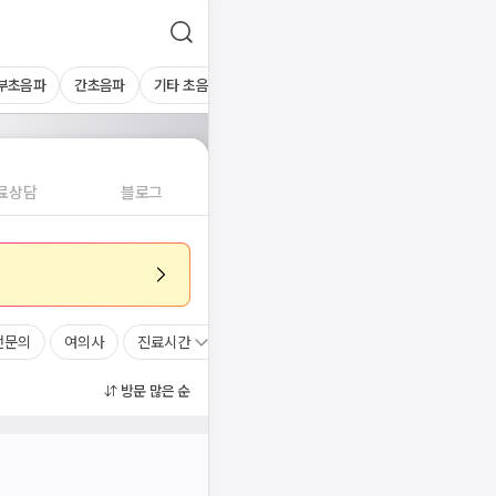
부초음파
간초음파
기타 초음파
혈액검사
료상담
블로그
전문의
여의사
진료시간
방문 많은 순