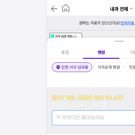
내과 전체
원하는 치료가 있으신가요?
상세치료
가격공개
병원
AD
기획전 참여 병원
AD
병원
통합
병원
의
인천 서구 심곡동
가격공개 병원
전
증상/치료, 궁금한 점이 있나요?
의사가 답변해 드려요!
💬 무엇이든 물어보세요