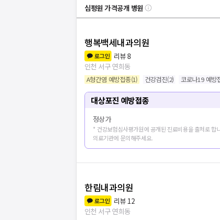
심평원 가격공개 병원
행복백세내과의원
리뷰
8
로그인
인천 서구 연희동
A형간염 예방접종
(
1
)
건강검진
(
2
)
코로나19 예방
대상포진 예방접종
정상가
* 건강보험심사평가원에 공개된 진료비용을 출처로 합니
의료기관에 문의해주세요.
한림내과의원
리뷰
12
로그인
인천 서구 연희동