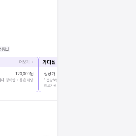
접종
(
1
)
가다실
더보기
120,000원
정상가
170,000원 
다. 정확한 비용은 해당
* 건강보험심사평가원에 공개된 진료비용을 출처로 합니다. 정확
의료기관에 문의해주세요.