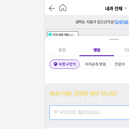
내과 전체
원하는 치료가 있으신가요?
상세치료
가격공개
병원
AD
기획전 참여 병원
AD
병원
통합
병원
의
부평구청역
가격공개 병원
전문의
증상/치료, 궁금한 점이 있나요?
의사가 답변해 드려요!
💬 무엇이든 물어보세요