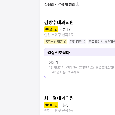
심평원 가격공개 병원
김방수내과의원
리뷰
18
로그인
인천 부평구 산곡4동
독감예방접종
(
1
)
건강검진
(
1
)
진료확인서(통원확인
갑상선초음파
정상가
* 건강보험심사평가원에 공개된 진료비용을 출처로 합니
의료기관에 문의해주세요.
최태열내과의원
병원
13
개 더보
리뷰
8
로그인
인천 부평구 산곡4동