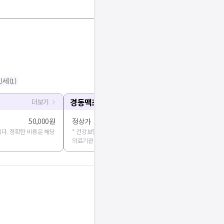
서)
(
1
)
경동맥초음파
더보기
50,000원
정상가
다. 정확한 비용은 해당
* 건강보험심사평가원에 공개된 진료비용을 출처로 합니다. 정확
의료기관에 문의해주세요.
기