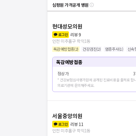
심평원 가격공개 병원
현대성모의원
리뷰
9
로그인
인천 미추홀구 학익1동
독감예방접종
(
2
)
건강검진
(
2
)
염증주사
(
1
)
신속
독감예방접종
정상가
3
* 건강보험심사평가원에 공개된 진료비용을 출처로 합니
의료기관에 문의해주세요.
서울중앙의원
리뷰
11
로그인
인천 미추홀구 학익1동