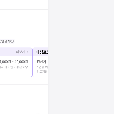
항원검사
(
1
)
대상포진 예방접종
더보기
7,000원 ~ 40,000원
정상가
150,000원 
다. 정확한 비용은 해당
* 건강보험심사평가원에 공개된 진료비용을 출처로 합니다. 정확
의료기관에 문의해주세요.