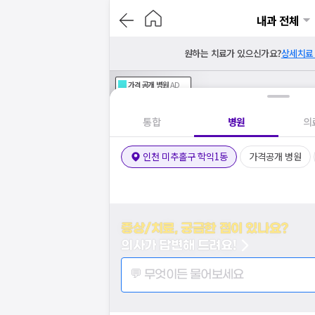
내과 전체
원하는 치료가 있으신가요?
상세치료
가격공개
병원
AD
기획전 참여 병원
AD
병원
통합
병원
의
인천 미추홀구 학익1동
가격공개 병원
증상/치료, 궁금한 점이 있나요?
의사가 답변해 드려요!
💬 무엇이든 물어보세요