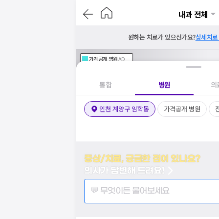
내과 전체
원하는 치료가 있으신가요?
상세치료
가격공개
병원
AD
기획전 참여 병원
AD
병원
통합
병원
의
인천 계양구 임학동
가격공개 병원
증상/치료, 궁금한 점이 있나요?
의사가 답변해 드려요!
💬 무엇이든 물어보세요