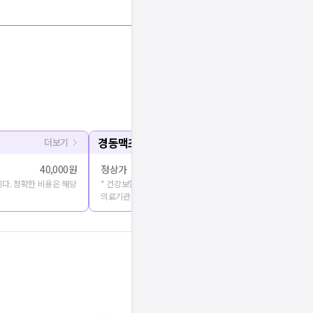
경동맥초음파
더보기
40,000원
정상가
다. 정확한 비용은 해당
* 건강보험심사평가원에 공개된 진료비용을 출처로 합니다. 정확
의료기관에 문의해주세요.