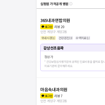
심평원 가격공개 병원
365내과연합의원
리뷰
20
로그인
인천 계양구 계양2동
위내시경
(
1
)
건강검진
(
3
)
수액치료
(
1
)
갑상선초음파
정상가
* 건강보험심사평가원에 공개된 진료비용을 출처로 합니
의료기관에 문의해주세요.
마음속내과의원
리뷰
7
로그인
인천 계양구 계양2동