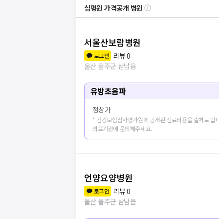
심평원 가격공개 병원
서울산보람병원
리뷰
0
로그인
울산 울주군 삼남읍
유방초음파
정상가
* 건강보험심사평가원에 공개된 진료비용을 출처로 합니
의료기관에 문의해주세요.
언양요양병원
리뷰
0
로그인
울산 울주군 삼남읍