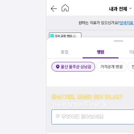
내과 전체
원하는 치료가 있으신가요?
상세치료
가격공개
병원
AD
기획전 참여 병원
AD
병원
통합
병원
의
울산 울주군 삼남읍
가격공개 병원
증상/치료, 궁금한 점이 있나요?
의사가 답변해 드려요!
💬 무엇이든 물어보세요