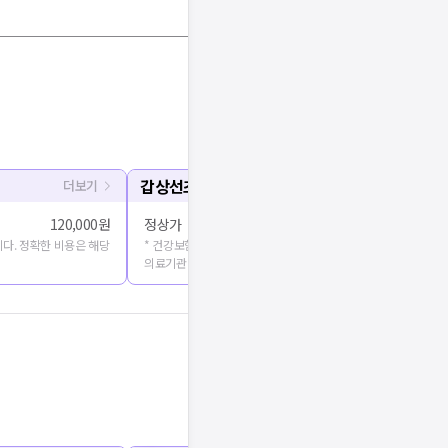
갑상선초음파
더보기
120,000원
정상가
100,000원 
다. 정확한 비용은 해당
* 건강보험심사평가원에 공개된 진료비용을 출처로 합니다. 정확
의료기관에 문의해주세요.