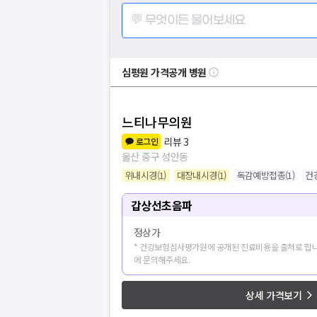
💬 무엇이든 물어보세요
심평원 가격공개 병원
느티나무의원
리뷰
3
로그인
울산 중구 성안동
위내시경
(
1
)
대장내시경
(
1
)
독감예방접종
(
1
)
건
갑상선초음파
정상가
* 건강보험심사평가원에 공개된 진료비용을 출처로 합니
에 문의해주세요.
상세 가격보기