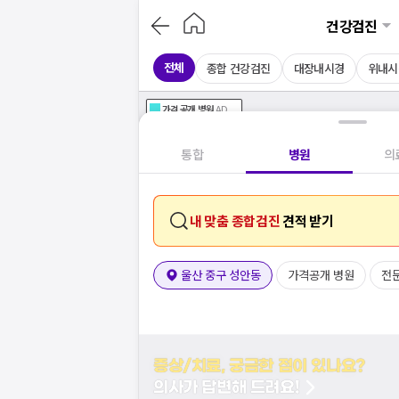
건강검진
전체
종합 건강검진
대장내시경
위내시
가격공개
병원
AD
기획전 참여 병원
AD
병원
통합
병원
의
내 맞춤 종합검진
견적 받기
울산 중구 성안동
가격공개 병원
전
증상/치료, 궁금한 점이 있나요?
의사가 답변해 드려요!