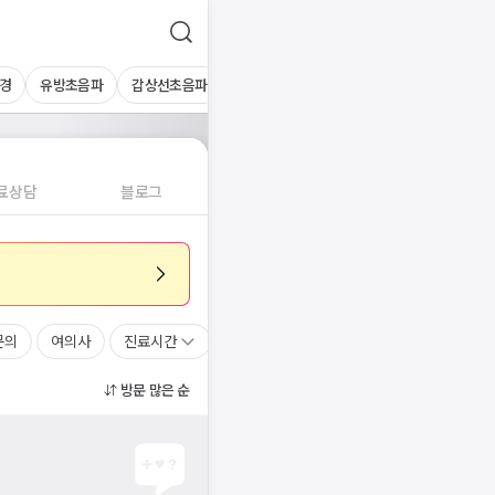
경
유방초음파
갑상선초음파
심장초음파
상복부초음파
경동맥초
료상담
블로그
문의
여의사
진료시간
방문 많은 순