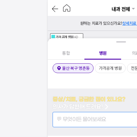
내과 전체
원하는 치료가 있으신가요?
상세치료
가격공개
병원
AD
기획전 참여 병원
AD
병원
통합
병원
의
울산 북구 명촌동
가격공개 병원
전
증상/치료, 궁금한 점이 있나요?
의사가 답변해 드려요!
💬 무엇이든 물어보세요