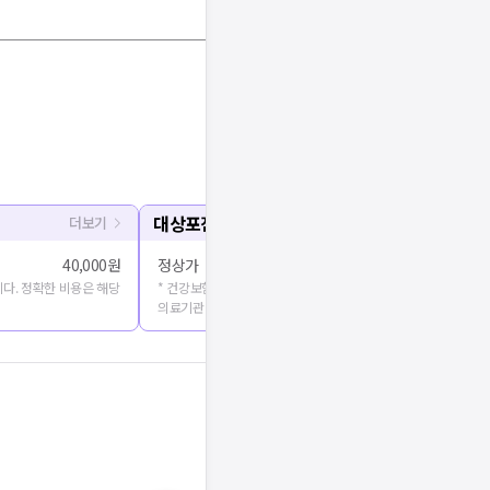
대상포진 예방접종
더보기
40,000원
정상가
150,000원 
다. 정확한 비용은 해당
* 건강보험심사평가원에 공개된 진료비용을 출처로 합니다. 정확
의료기관에 문의해주세요.