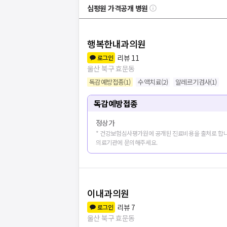
심평원 가격공개 병원
행복한내과의원
리뷰
11
로그인
울산 북구 효문동
독감예방접종
(
1
)
수액치료
(
2
)
알레르기검사
(
1
)
독감예방접종
정상가
* 건강보험심사평가원에 공개된 진료비용을 출처로 합니
의료기관에 문의해주세요.
이내과의원
리뷰
7
로그인
울산 북구 효문동