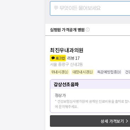
💬 무엇이든 물어보세요
심평원 가격공개 병원
최진우내과의원
리뷰
17
로그인
서울 중랑구 신내2동
위내시경
(
1
)
대장내시경
(
1
)
독감예방접종
(
3
)
건
갑상선초음파
정상가
* 건강보험심사평가원에 공개된 진료비용을 출처로 합니
에 문의해주세요.
상세 가격보기