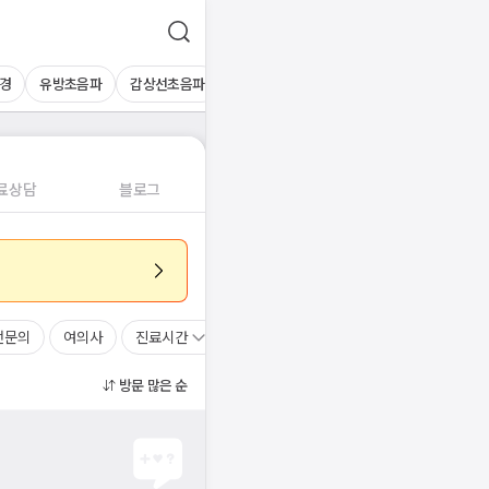
경
유방초음파
갑상선초음파
심장초음파
상복부초음파
경동맥초
료상담
블로그
전문의
여의사
진료시간
방문 많은 순