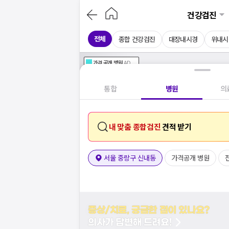
건강검진
전체
종합 건강검진
대장내시경
위내시
가격공개
병원
AD
기획전 참여 병원
AD
병원
통합
병원
의
내 맞춤 종합검진
견적 받기
서울 중랑구 신내동
가격공개 병원
증상/치료, 궁금한 점이 있나요?
의사가 답변해 드려요!