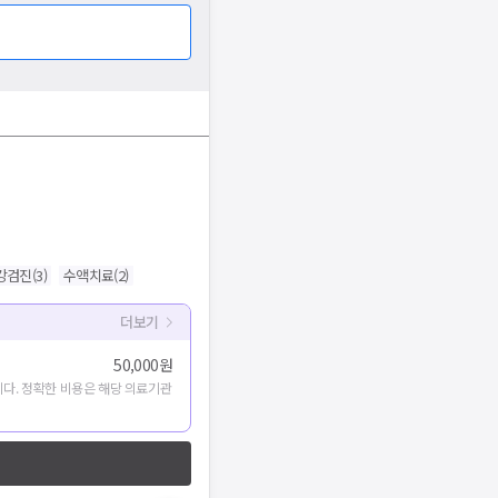
강검진
(
3
)
수액치료
(
2
)
더보기
50,000원
다. 정확한 비용은 해당 의료기관