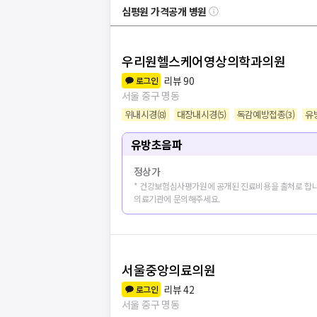
심평원 가격공개 병원
우리원헬스케어영상의학과의원
리뷰
90
로그인
서울 중구 명동
위내시경
(
8
)
대장내시경
(
5
)
독감예방접종
(
3
)
유
유방초음파
정상가
* 건강보험심사평가원에 공개된 진료비용을 출처로 합니
의료기관에 문의해주세요.
서울중앙의료의원
병원
20
개 더보
리뷰
42
로그인
서울 중구 명동