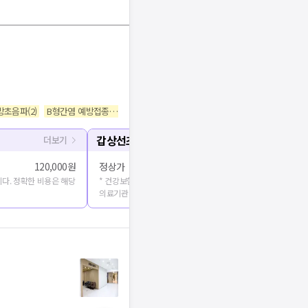
방초음파
(
2
)
B형간염 예방접종
(
1
)
A형간염 예방접종
(
1
)
건강검진
(
63
)
초음파
(
4
)
갑상선초음파
더보기
120,000원
정상가
다. 정확한 비용은 해당
* 건강보험심사평가원에 공개된 진료비용을 출처로 합니다. 정확
의료기관에 문의해주세요.
기