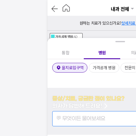
내과 전체
원하는 치료가 있으신가요?
상세치료
가격공개
병원
AD
기획전 참여 병원
AD
병원
통합
병원
의
을지로입구역
가격공개 병원
전문의
증상/치료, 궁금한 점이 있나요?
의사가 답변해 드려요!
💬 무엇이든 물어보세요