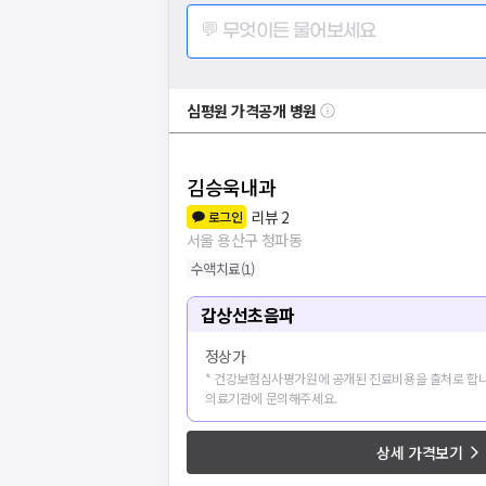
💬 무엇이든 물어보세요
심평원 가격공개 병원
김승욱내과
리뷰
2
로그인
서울 용산구 청파동
수액치료
(
1
)
갑상선초음파
정상가
* 건강보험심사평가원에 공개된 진료비용을 출처로 합니
의료기관에 문의해주세요.
상세 가격보기