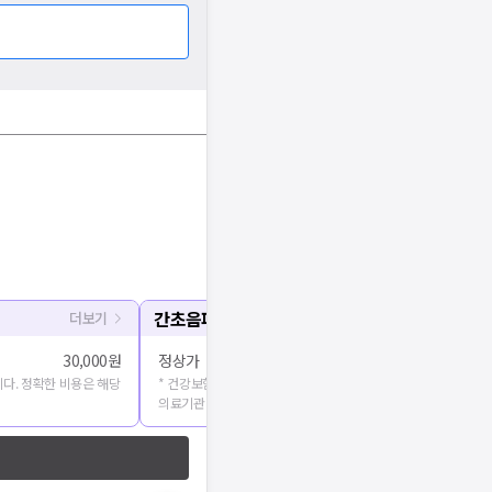
간초음파
더보기
30,000원
정상가
다. 정확한 비용은 해당
* 건강보험심사평가원에 공개된 진료비용을 출처로 합니다. 정확
의료기관에 문의해주세요.