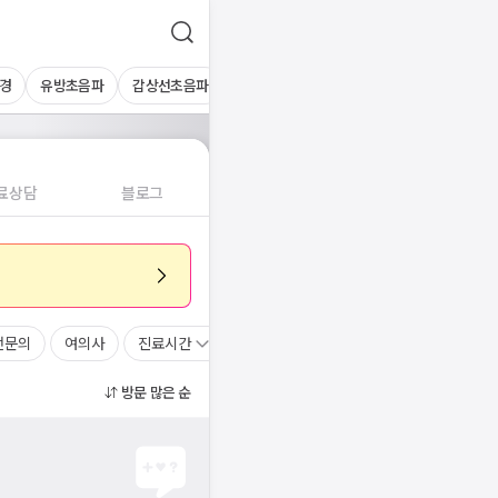
경
유방초음파
갑상선초음파
심장초음파
상복부초음파
경동맥초
료상담
블로그
전문의
여의사
진료시간
방문 많은 순