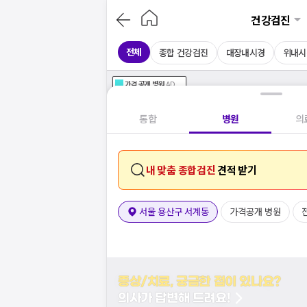
건강검진
전체
종합 건강검진
대장내시경
위내시
가격공개
병원
AD
기획전 참여 병원
AD
병원
통합
병원
의
내 맞춤 종합검진
견적 받기
서울 용산구 서계동
가격공개 병원
증상/치료, 궁금한 점이 있나요?
의사가 답변해 드려요!