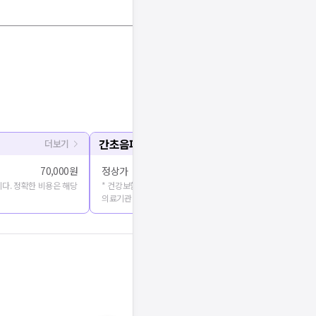
간초음파
더보기
70,000원
정상가
다. 정확한 비용은 해당
* 건강보험심사평가원에 공개된 진료비용을 출처로 합니다. 정확
의료기관에 문의해주세요.
기