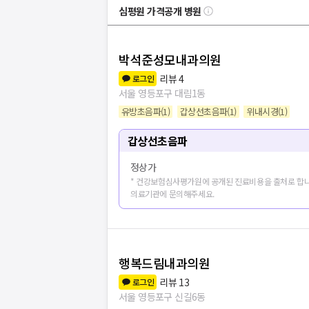
심평원 가격공개 병원
박석준성모내과의원
리뷰
4
로그인
서울 영등포구 대림1동
유방초음파
(
1
)
갑상선초음파
(
1
)
위내시경
(
1
)
갑상선초음파
정상가
* 건강보험심사평가원에 공개된 진료비용을 출처로 합니
의료기관에 문의해주세요.
행복드림내과의원
병원
20
개 더보
리뷰
13
로그인
서울 영등포구 신길6동