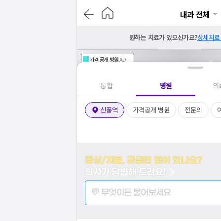
내과 전체
원하는 치료가 있으신가요?
상세치료
가격공개
병원
AD
기획전 참여 병원
AD
병원
통합
병원
의
신풍역
가격공개 병원
전문의
증상/치료, 궁금한 점이 있나요?
의사가 답변해 드려요!
💬 무엇이든 물어보세요