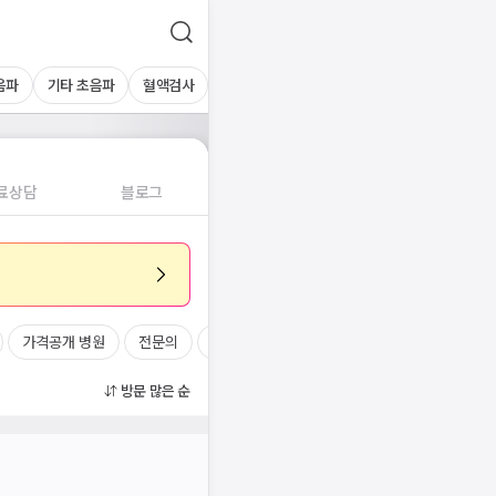
음파
기타 초음파
혈액검사
료상담
블로그
가격공개 병원
전문의
여의사
진료시간
방문 많은 순