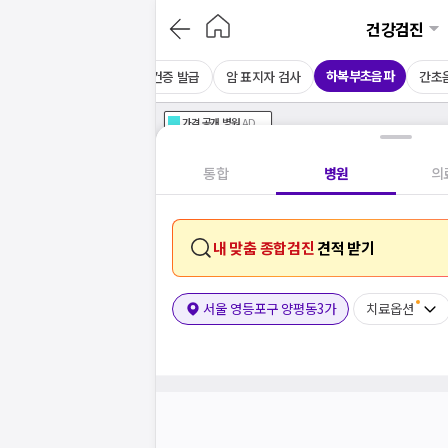
건강검진
하복부초음파
CT
채용 건강검진
보건증 발급
암 표지자 검사
간초
가격공개
병원
AD
기획전 참여 병원
AD
병원
통합
병원
의
내 맞춤 종합검진
견적 받기
서울 영등포구 양평동3가
치료옵션