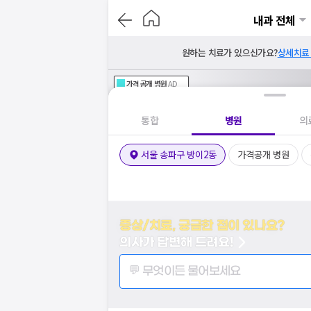
내과 전체
원하는 치료가 있으신가요?
상세치료
가격공개
병원
AD
기획전 참여 병원
AD
병원
통합
병원
의
서울 송파구 방이2동
가격공개 병원
증상/치료, 궁금한 점이 있나요?
의사가 답변해 드려요!
💬 무엇이든 물어보세요