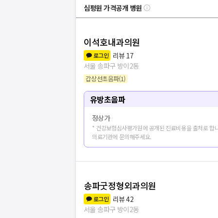
심평원 가격공개 병원
이석호내과의원
리뷰
17
로그인
서울 송파구 방이2동
갑상선초음파
(
1
)
유방초음파
정상가
* 건강보험심사평가원에 공개된 진료비용을 출처로 합니
의료기관에 문의해주세요.
송파굿정형외과의원
병원
5
개 더보
리뷰
42
로그인
서울 송파구 방이2동