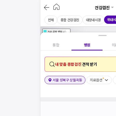
건강검진
위내시
전체
종합 건강검진
대장내시경
가격공개
병원
AD
기획전 참여 병원
AD
병원
통합
병원
의
내 맞춤 종합검진
견적 받기
서울 성북구 상월곡동
치료옵션