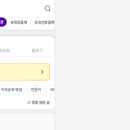
경
유방초음파
갑상선초음파
심장초음파
상복부초음파
경동맥초
료상담
블로그
가격공개 병원
전문의
여의사
진료시간
방문 많은 순