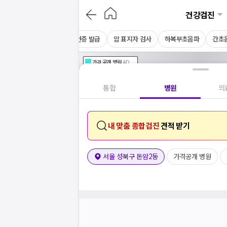
건강검진
채용 건강검진
CT
보건증 발급
암 표지자 검사
하복부초음파
간초
가격공개
병원
AD
기획전 참여 병원
AD
병원
통합
병원
의
내 맞춤 종합검진
견적 받기
서울 성북구 돈암2동
가격공개 병원