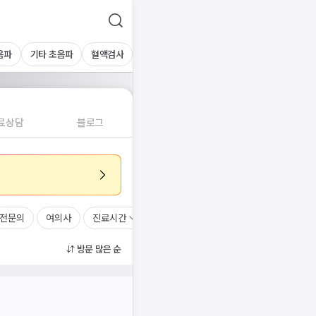
음파
기타 초음파
혈액검사
료상담
블로그
전문의
여의사
진료시간
방문 많은 순