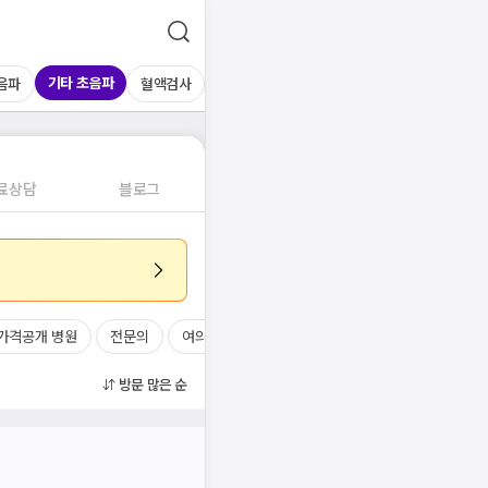
기타 초음파
음파
혈액검사
료상담
블로그
가격공개 병원
전문의
여의사
진료시간
방문 많은 순