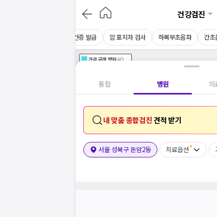
건강검진
CT
채용 건강검진
보건증 발급
암 표지자 검사
하복부초음파
간초
가격공개
병원
AD
기획전 참여 병원
AD
병원
통합
병원
의
내 맞춤 종합검진
견적 받기
서울 성북구 돈암2동
치료옵션