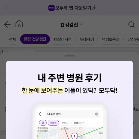
모두닥 앱 다운받기
건강검진
종합 건강검진
전체
대장내시경
위내시경
유방초음파
갑상선
가격공개
병원
AD
기획전 참여 병원
AD
병원
통합
병원
의료상담
블로그
내 맞춤 종합검진
견적 받기
서울 도봉구 방학3동
가격공개 병원
전문의
여의사
진료
방문 많은 순