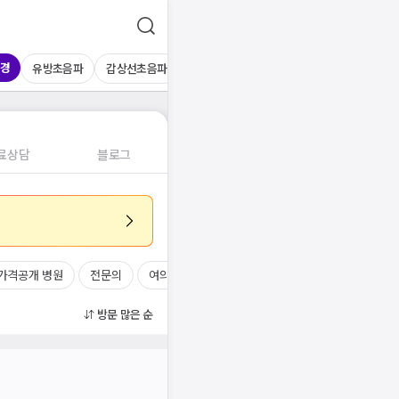
경
유방초음파
갑상선초음파
심장초음파
상복부초음파
경동맥초
료상담
블로그
가격공개 병원
전문의
여의사
진료시간
방문 많은 순