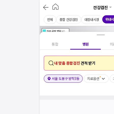
건강검진
위내시
전체
종합 건강검진
대장내시경
가격공개
병원
AD
기획전 참여 병원
AD
병원
통합
병원
의
내 맞춤 종합검진
견적 받기
서울 도봉구 방학3동
치료옵션