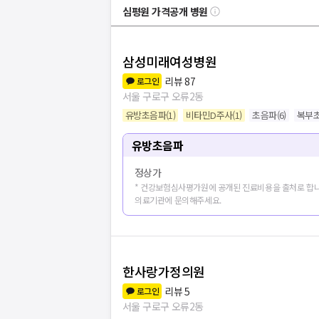
심평원 가격공개 병원
삼성미래여성병원
리뷰
87
로그인
서울 구로구 오류2동
유방초음파
(
1
)
비타민D주사
(
1
)
초음파
(
6
)
복부
유방초음파
정상가
* 건강보험심사평가원에 공개된 진료비용을 출처로 합니
의료기관에 문의해주세요.
한사랑가정의원
병원
11
개 더보
리뷰
5
로그인
서울 구로구 오류2동