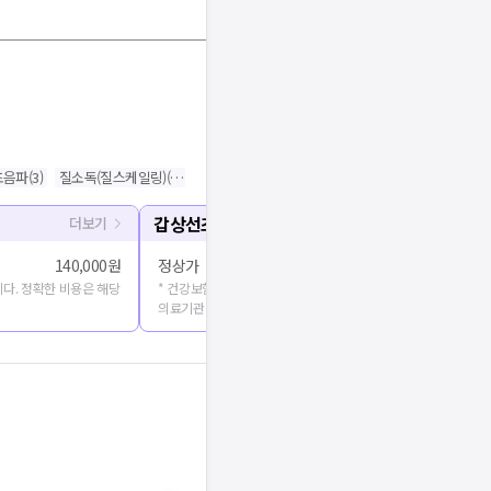
초음파
(
3
)
질소독(질스케일링)
(
3
)
호르몬검사(산부인과/비뇨기과)
(
2
)
자궁경검사
(
2
)
갑상선초음파
더보기
140,000원
정상가
다. 정확한 비용은 해당
* 건강보험심사평가원에 공개된 진료비용을 출처로 합니다. 정확
의료기관에 문의해주세요.
기