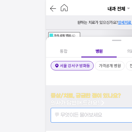
내과 전체
원하는 치료가 있으신가요?
상세치료
가격공개
병원
AD
기획전 참여 병원
AD
병원
통합
병원
의
서울 강서구 방화동
가격공개 병원
증상/치료, 궁금한 점이 있나요?
의사가 답변해 드려요!
💬 무엇이든 물어보세요