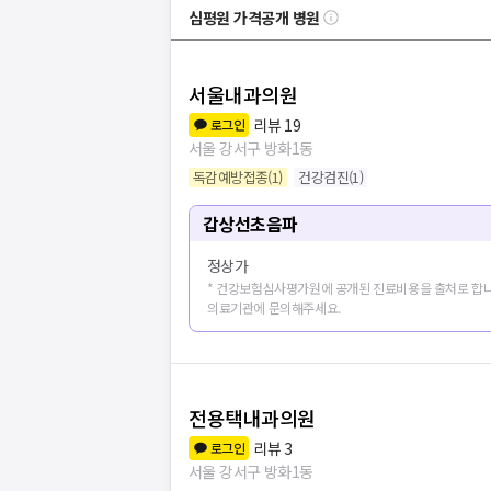
심평원 가격공개 병원
서울내과의원
리뷰
19
로그인
서울 강서구 방화1동
독감예방접종
(
1
)
건강검진
(
1
)
갑상선초음파
정상가
* 건강보험심사평가원에 공개된 진료비용을 출처로 합니
의료기관에 문의해주세요.
전용택내과의원
병원
20
개 더보
리뷰
3
로그인
서울 강서구 방화1동