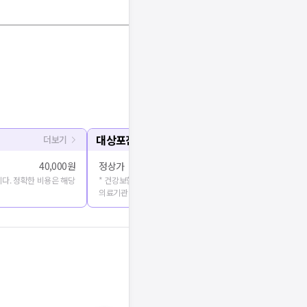
대상포진 예방접종
더보기
40,000원
정상가
150,000원 
다. 정확한 비용은 해당
* 건강보험심사평가원에 공개된 진료비용을 출처로 합니다. 정확
의료기관에 문의해주세요.
기