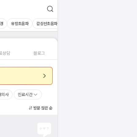
경
유방초음파
갑상선초음파
심장초음파
상복부초음파
경동맥초
료상담
블로그
여의사
진료시간
방문 많은 순