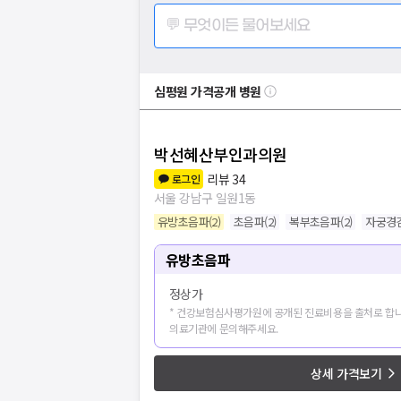
💬 무엇이든 물어보세요
심평원 가격공개 병원
박선혜산부인과의원
리뷰
34
로그인
서울 강남구 일원1동
유방초음파
(
2
)
초음파
(
2
)
복부초음파
(
2
)
자궁경
유방초음파
정상가
* 건강보험심사평가원에 공개된 진료비용을 출처로 합니
의료기관에 문의해주세요.
상세 가격보기