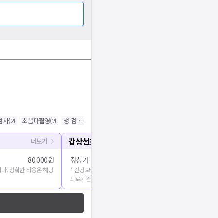
검사
(
2
)
초음파촬영
(
2
)
냉 검사
(
1
)
사후피임약(응급피임)
(
1
)
갑상선초음파
더보기
80,000원
정상가
다. 정확한 비용은 해당
* 건강보험심사평가원에 공개된 진료비용을 출처로 합니다. 정확
의료기관에 문의해주세요.