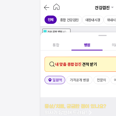
건강검진
전체
종합 건강검진
대장내시경
위내시
가격공개
병원
AD
기획전 참여 병원
AD
병원
통합
병원
의
내 맞춤 종합검진
견적 받기
일원역
가격공개 병원
전문의
증상/치료, 궁금한 점이 있나요?
의사가 답변해 드려요!